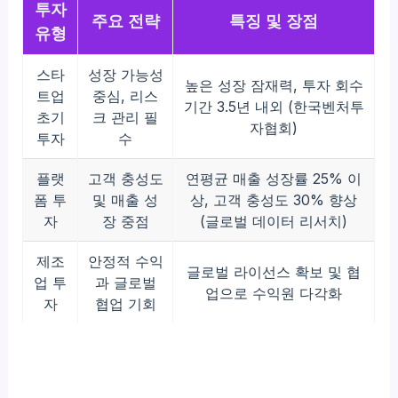
투자
주요 전략
특징 및 장점
유형
스타
성장 가능성
높은 성장 잠재력, 투자 회수
트업
중심, 리스
기간 3.5년 내외 (한국벤처투
초기
크 관리 필
자협회)
투자
수
플랫
고객 충성도
연평균 매출 성장률 25% 이
폼 투
및 매출 성
상, 고객 충성도 30% 향상
자
장 중점
(글로벌 데이터 리서치)
제조
안정적 수익
글로벌 라이선스 확보 및 협
업 투
과 글로벌
업으로 수익원 다각화
자
협업 기회