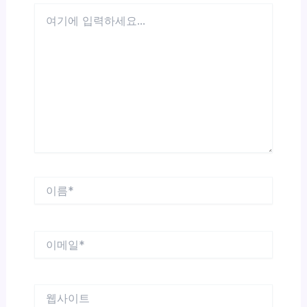
여
기
에
입
력
하
세
요...
이
름
*
이
메
일
*
웹
사