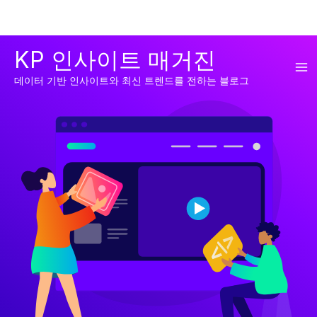
콘
KP 인사이트 매거진
텐
Ma
츠
데이터 기반 인사이트와 최신 트렌드를 전하는 블로그
로
Me
건
너
뛰
기