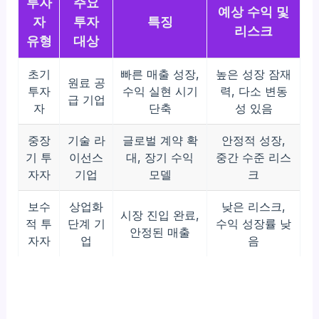
투자
주요
예상 수익 및
자
투자
특징
리스크
유형
대상
초기
빠른 매출 성장,
높은 성장 잠재
원료 공
투자
수익 실현 시기
력, 다소 변동
급 기업
자
단축
성 있음
중장
기술 라
글로벌 계약 확
안정적 성장,
기 투
이선스
대, 장기 수익
중간 수준 리스
자자
기업
모델
크
보수
상업화
낮은 리스크,
시장 진입 완료,
적 투
단계 기
수익 성장률 낮
안정된 매출
자자
업
음