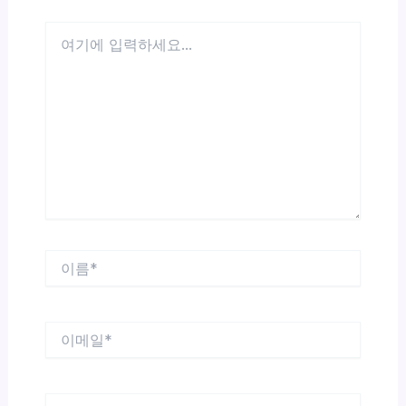
여
기
에
입
력
하
세
요...
이
름
*
이
메
일
*
웹