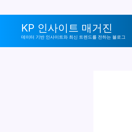
콘
KP 인사이트 매거진
텐
츠
데이터 기반 인사이트와 최신 트렌드를 전하는 블로그
로
건
너
뛰
기