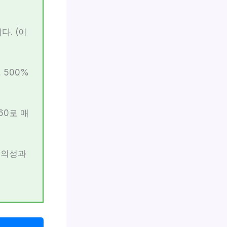
다. (이
, 500%
60로 매
편의성과