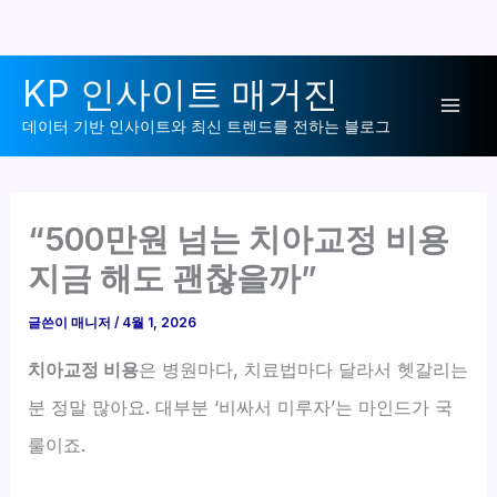
콘
KP 인사이트 매거진
텐
Mai
츠
데이터 기반 인사이트와 최신 트렌드를 전하는 블로그
로
Men
건
너
“500만원 넘는 치아교정 비용
뛰
지금 해도 괜찮을까”
기
글쓴이
매니저
/
4월 1, 2026
치아교정 비용
은 병원마다, 치료법마다 달라서 헷갈리는
분 정말 많아요. 대부분 ‘비싸서 미루자’는 마인드가 국
룰이죠.