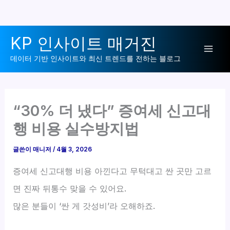
콘
KP 인사이트 매거진
텐
Mai
츠
데이터 기반 인사이트와 최신 트렌드를 전하는 블로그
로
Men
건
너
“30% 더 냈다” 증여세 신고대
뛰
행 비용 실수방지법
기
글쓴이
매니저
/
4월 3, 2026
증여세 신고대행 비용 아낀다고 무턱대고 싼 곳만 고르
면 진짜 뒤통수 맞을 수 있어요.
많은 분들이 ‘싼 게 갓성비’라 오해하죠.