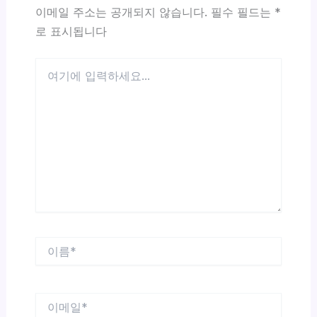
이메일 주소는 공개되지 않습니다.
필수 필드는
*
로 표시됩니다
여
기
에
입
력
하
세
요...
이
름
*
이
메