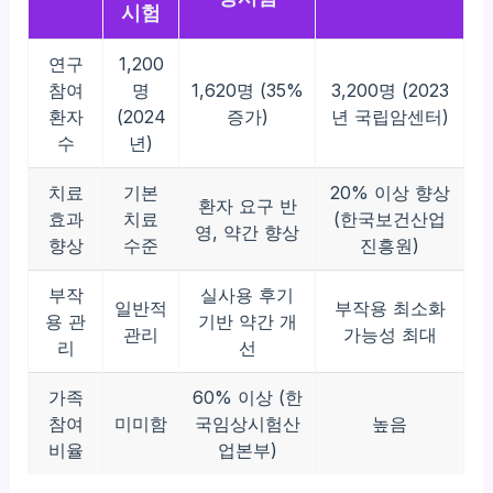
시험
연구
1,200
참여
명
1,620명 (35%
3,200명 (2023
환자
(2024
증가)
년 국립암센터)
수
년)
치료
기본
20% 이상 향상
환자 요구 반
효과
치료
(한국보건산업
영, 약간 향상
향상
수준
진흥원)
부작
실사용 후기
일반적
부작용 최소화
용 관
기반 약간 개
관리
가능성 최대
리
선
가족
60% 이상 (한
참여
미미함
국임상시험산
높음
비율
업본부)