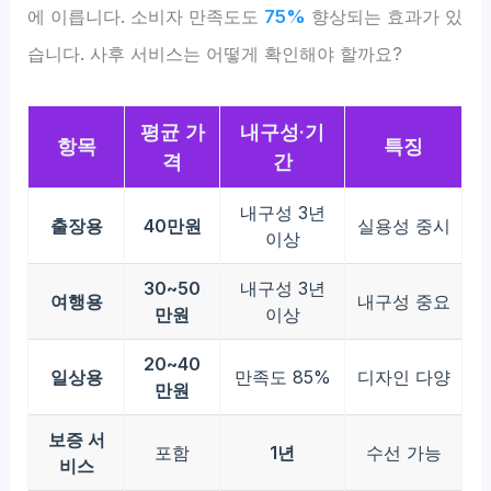
에 이릅니다. 소비자 만족도도
75%
향상되는 효과가 있
습니다. 사후 서비스는 어떻게 확인해야 할까요?
평균 가
내구성·기
항목
특징
격
간
내구성 3년
출장용
40만원
실용성 중시
이상
30~50
내구성 3년
여행용
내구성 중요
만원
이상
20~40
일상용
만족도 85%
디자인 다양
만원
보증 서
포함
1년
수선 가능
비스