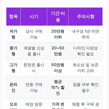
기간·비
항목
시기
주의사항
용
저가
상시 구매
20만원
내구성 1년 미만
형
가능
이하
주의
중가
계절별 신상
20~50
디자인 다양성
형
품 출시
만원
확인 필요
고가
한정판 출시
50만원
희소성 및 보존
형
시
이상
가치 고려
평균
온라
연중 구매
정품 여부 확인
10% 할
인
가능
필수
인
오프
매장 방문
가격 변
체험 후 구매 권