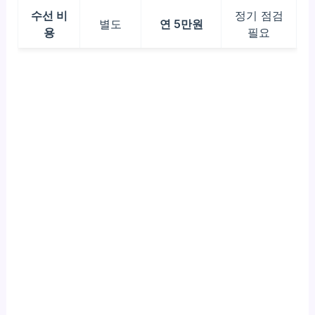
수선 비
정기 점검
별도
연 5만원
용
필요