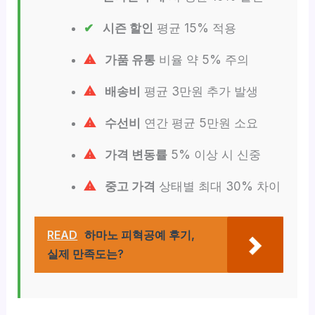
시즌 할인
평균 15% 적용
가품 유통
비율 약 5% 주의
배송비
평균 3만원 추가 발생
수선비
연간 평균 5만원 소요
가격 변동률
5% 이상 시 신중
중고 가격
상태별 최대 30% 차이
READ
하마노 피혁공예 후기,
실제 만족도는?