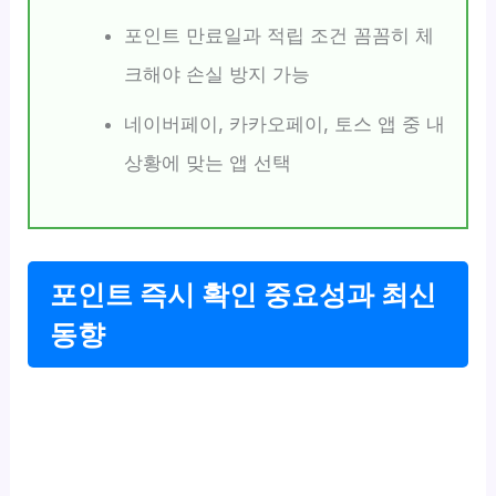
포인트 만료일과 적립 조건 꼼꼼히 체
크해야 손실 방지 가능
네이버페이, 카카오페이, 토스 앱 중 내
상황에 맞는 앱 선택
포인트 즉시 확인 중요성과 최신
동향