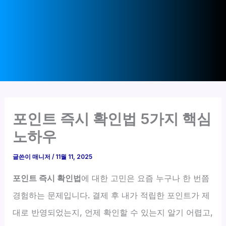
포인트 즉시 확인법 5가지 핵심
노하우
글쓴이
매니저
/
11월 11, 2025
포인트 즉시 확인법
에 대한 고민은 요즘 누구나 한 번쯤
경험하는 문제입니다. 결제 후 내가 적립한 포인트가 제
대로 반영되었는지, 언제 확인할 수 있는지 알기 어렵고,