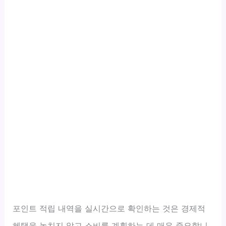
포인트 적립 내역을 실시간으로 확인하는 것은 경제적
혜택을 놓치지 않고 소비를 계획하는 데 매우 중요합니