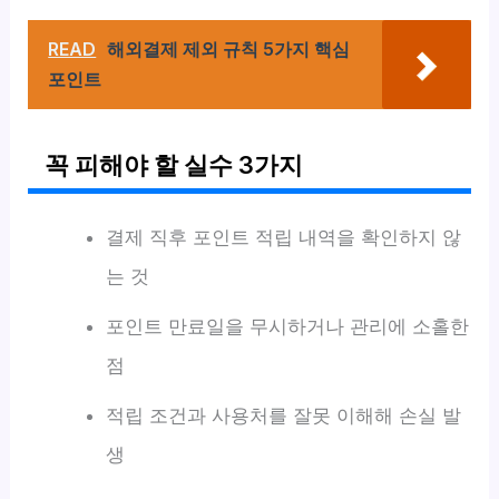
READ
해외결제 제외 규칙 5가지 핵심
포인트
꼭 피해야 할 실수 3가지
결제 직후 포인트 적립 내역을 확인하지 않
는 것
포인트 만료일을 무시하거나 관리에 소홀한
점
적립 조건과 사용처를 잘못 이해해 손실 발
생