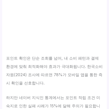
포인트 확인은 단순 조회를 넘어, 내 소비 패턴과 결제
환경에 맞춰 최적화해야 효과가 극대화됩니다. 한국소비
자원(2024) 조사에 따르면 78%가 모바일 앱을 통한 즉
시 확인을 선호합니다.
하지만 네이버 지식인 통계에서는 포인트 적립 조건 미
숙지로 인한 실패 사례가 15%에 달해 주의가 필요합니