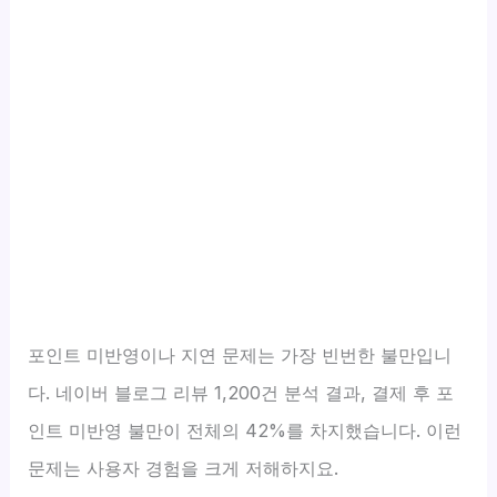
포인트 미반영이나 지연 문제는 가장 빈번한 불만입니
다. 네이버 블로그 리뷰 1,200건 분석 결과, 결제 후 포
인트 미반영 불만이 전체의 42%를 차지했습니다. 이런
문제는 사용자 경험을 크게 저해하지요.