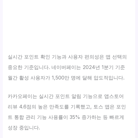
실시간 포인트 확인 기능과 사용자 편의성은 앱 선택의
중요한 기준입니다. 네이버페이는 2024년 1분기 기준
월간 활성 사용자가 1,500만 명에 달해 압도적입니다.
카카오페이는 실시간 포인트 알림 기능으로 앱스토어
리뷰 4.6점의 높은 만족도를 기록했고, 토스 앱은 포인
트 통합 관리 기능 사용률이 35% 증가하는 등 빠르게
성장 중입니다.