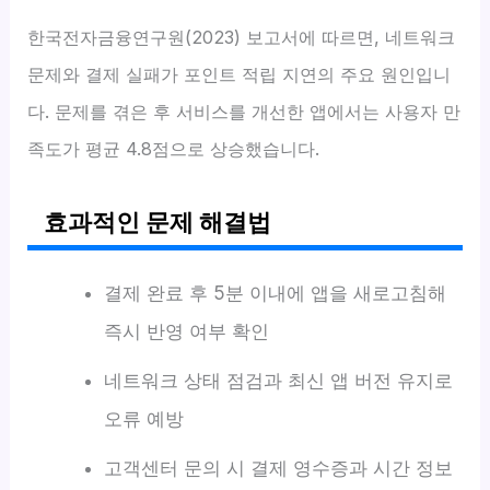
한국전자금융연구원(2023) 보고서에 따르면, 네트워크
문제와 결제 실패가 포인트 적립 지연의 주요 원인입니
다. 문제를 겪은 후 서비스를 개선한 앱에서는 사용자 만
족도가 평균 4.8점으로 상승했습니다.
효과적인 문제 해결법
결제 완료 후 5분 이내에 앱을 새로고침해
즉시 반영 여부 확인
네트워크 상태 점검과 최신 앱 버전 유지로
오류 예방
고객센터 문의 시 결제 영수증과 시간 정보