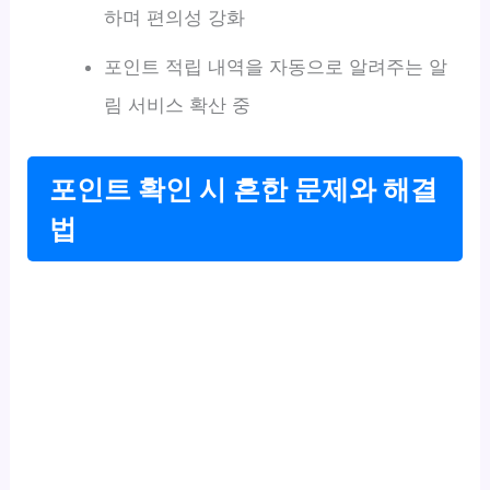
하며 편의성 강화
포인트 적립 내역을 자동으로 알려주는 알
림 서비스 확산 중
포인트 확인 시 흔한 문제와 해결
법