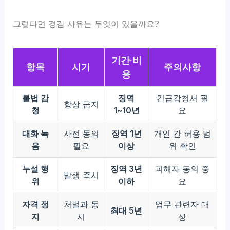
그렇다면 경감 사유는 무엇이 있을까요?
기간·비
항목
시기
주의사항
용
불법 감
징역
긴급감청서 필
항상 금지
청
1~10년
요
대화 녹
사전 동의
징역 1년
개인 간 허용 범
음
필요
이상
위 확인
누설 행
징역 3년
피해자 동의 중
발생 즉시
위
이하
요
자격 정
처벌과 동
업무 관련자 대
최대 5년
지
시
상