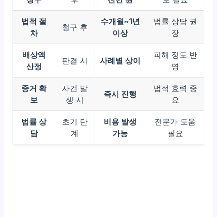
법적 절
수개월~1년
법률 상담 권
청구 후
차
이상
장
배상액
피해 정도 반
판결 시
사례별 상이
산정
영
증거 확
사건 발
법적 효력 중
즉시 진행
보
생 시
요
법률 상
초기 단
비용 발생
전문가 도움
담
계
가능
필요