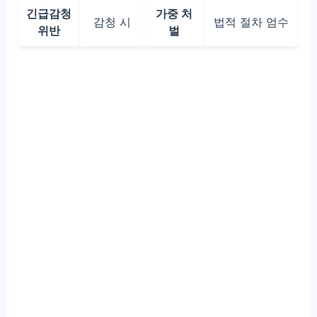
긴급감청
가중 처
감청 시
법적 절차 엄수
위반
벌