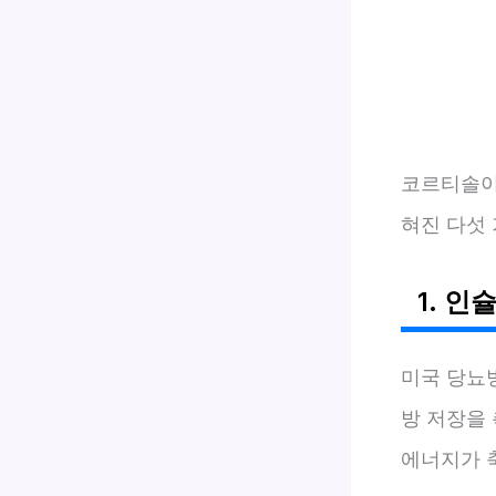
코르티솔이
혀진 다섯
1. 인
미국 당뇨병
방 저장을
에너지가 