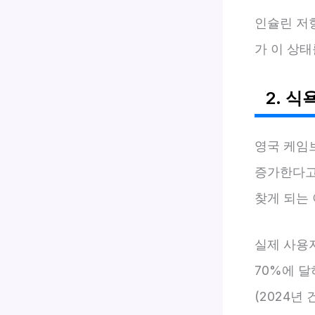
인슐린 저
가 이 상
2. 식
영국 케임브
증가한다고
찾게 되는 
실제 사용
70%에 
(2024년 