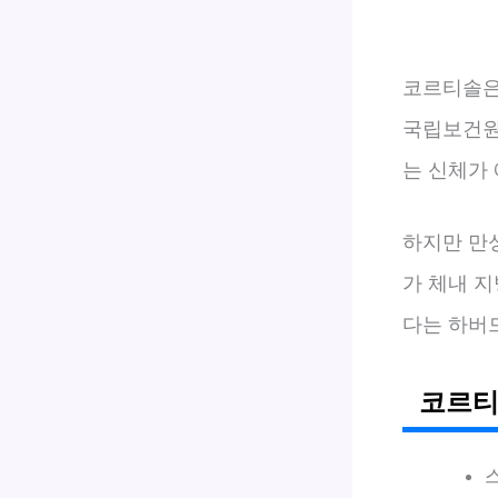
코르티솔
국립보건원(
는 신체가
하지만 만
가 체내 지
다는 하버드
코르티