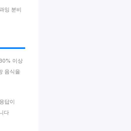
과잉 분비
30% 이상
방 음식을
 응답이
합니다