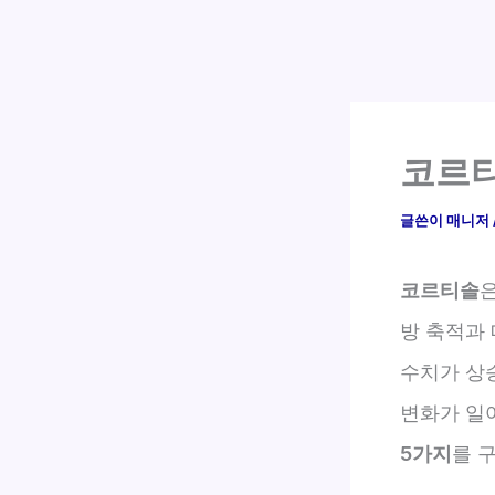
코르티
글쓴이
매니저
코르티솔
방 축적과
수치가 상승
변화가 일
5가지
를 