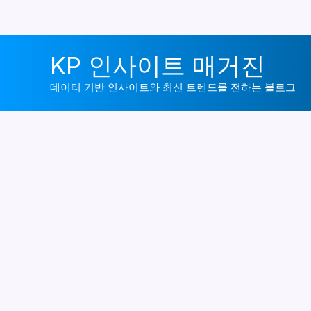
콘
KP 인사이트 매거진
텐
츠
데이터 기반 인사이트와 최신 트렌드를 전하는 블로그
로
건
너
뛰
기