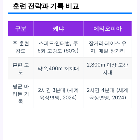
훈련 전략과 기록 비교
구분
케냐
에티오피아
주 훈련
스피드·인터벌, 주
장거리·페이스 유
강도
5회 고강도 (60%)
지, 매일 장거리
훈련 고
2,800m 이상 고산
약 2,400m 저지대
도
지대
평균 마
2시간 3분대 (세계
2시간 4분대 (세계
라톤 기
육상연맹, 2024)
육상연맹, 2024)
록