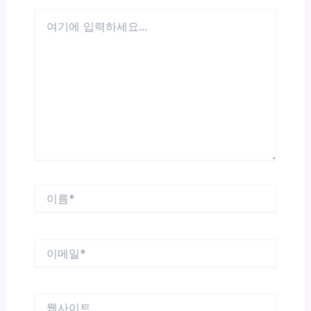
여
기
에
입
력
하
세
요...
이
름
*
이
메
일
*
웹