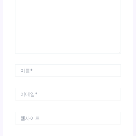
에
입
력
하
세
요...
이
름
*
이
메
일
*
웹
사
이
트