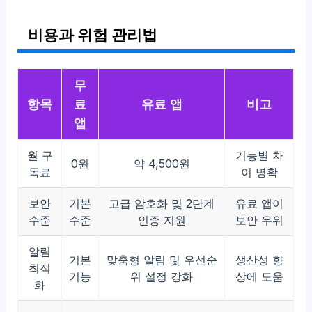
비용과 위험 관리법
무
항목
료
유료 앱
비고
앱
월 구
기능별 차
0원
약 4,500원
독료
이 명확
보안
기본
고급 암호화 및 2단계
유료 앱이
수준
수준
인증 지원
보안 우위
알림
기본
맞춤형 알림 및 우선순
생산성 향
최적
기능
위 설정 강화
상에 도움
화