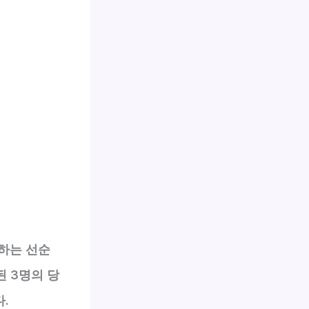
부하는 선순
 3명의 당
.