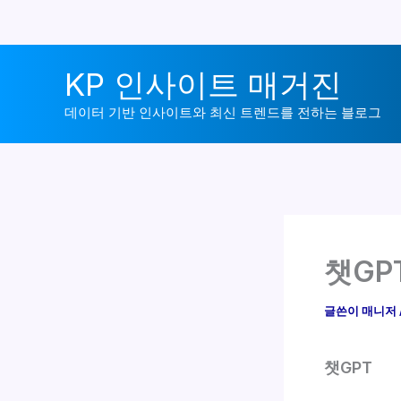
콘
KP 인사이트 매거진
텐
츠
데이터 기반 인사이트와 최신 트렌드를 전하는 블로그
로
건
너
뛰
기
챗GP
글쓴이
매니저
챗GPT