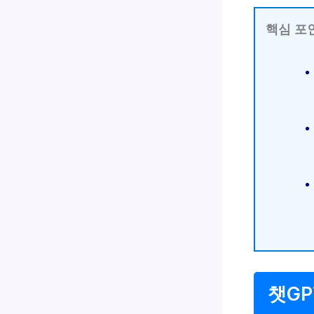
핵심 포
챗GP