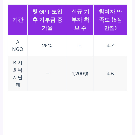
챗 GPT 도입
신규 기
참여자 만
기관
후 기부금 증
부자 확
족도 (5점
가율
보 수
만점)
A
25%
–
4.7
NGO
B 사
회복
–
1,200명
4.8
지단
체