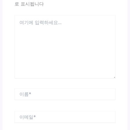
로 표시됩니다
여
기
에
입
력
하
세
요...
이
름
*
이
메
일