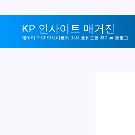
콘
KP 인사이트 매거진
텐
츠
데이터 기반 인사이트와 최신 트렌드를 전하는 블로그
로
건
너
뛰
기