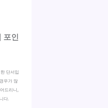
심 포인
요한 단서입
경우가 많
짚어드리니,
니다.