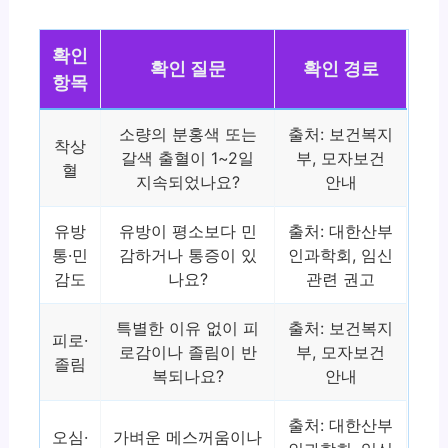
확인
확인 질문
확인 경로
항목
소량의 분홍색 또는
출처: 보건복지
착상
갈색 출혈이 1~2일
부, 모자보건
혈
지속되었나요?
안내
유방
유방이 평소보다 민
출처: 대한산부
통·민
감하거나 통증이 있
인과학회, 임신
감도
나요?
관련 권고
특별한 이유 없이 피
출처: 보건복지
피로·
로감이나 졸림이 반
부, 모자보건
졸림
복되나요?
안내
출처: 대한산부
오심·
가벼운 메스꺼움이나