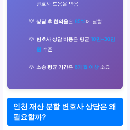
변호사 도움을 받음
상담 후 합의율
은
85%
에 달함
변호사 상담 비용
은 평균
10만~30만
원
수준
소송 평균 기간
은
6개월 이상
소요
인천 재산 분할 변호사 상담은 왜
필요할까?