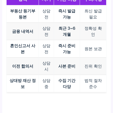
부동산 등기부
상담
즉시 발급
최신 발급
등본
전
가능
필요
상담
최근 3~6
정확성 확
금융 내역서
전
개월
인
혼인신고서 사
상담
즉시 준비
원본 보관
본
전
가능
상담
이전 합의서
사본 준비
진위 확인
시
상대방 재산 정
상담
수집 기간
법적 절차
보
중
다양
준수