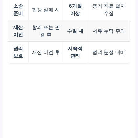
소송
6개월
증거 자료 철저
협상 실패 시
준비
이상
수집
재산
합의 또는 판
수일 내
서류 누락 주의
이전
결 후
권리
지속적
재산 이전 후
법적 분쟁 대비
보호
관리