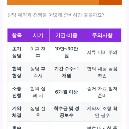
상담 예약과 진행을 어떻게 준비하면 좋을까요?
항목
시기
기간·비용
주의사항
초기
이혼 전
10만~30만
서류 미비 주의
상담
후
원
합의
상담 후
기간 수주~1
합의 내용 꼼꼼
협상
즉시
개월
확인
소송
합의 실
증거 자료 철저
6개월 이상
진행
패 시
준비
계약
상담 전
착수금 및 성
계약서 조항 확
체결
후
공보수
인 필수
후속
변호사 지침 준