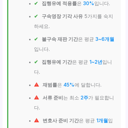
집행유예 적용률
은
30%
입니다.
구속영장 기각 사유
5가지를 숙지
하세요.
불구속 재판 기간
은 평균
3~6개월
입니다.
집행유예 기간
은 평균
1~2년
입니
다.
재범률
은
45%
에 달합니다.
서류 준비
는 최소
2주
가 필요합니
다.
변호사 준비 기간
은 평균
1개월
입