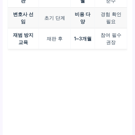
판
월
준수
변호사 선
비용 다
경험 확인
초기 단계
임
양
필요
재범 방지
참여 필수
재판 후
1~3개월
교육
권장