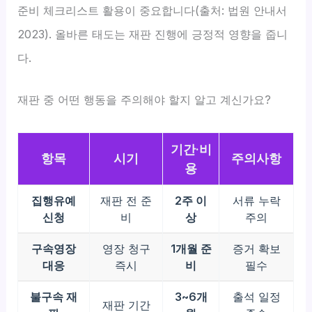
준비 체크리스트 활용이 중요합니다(출처: 법원 안내서
2023). 올바른 태도는 재판 진행에 긍정적 영향을 줍니
다.
재판 중 어떤 행동을 주의해야 할지 알고 계신가요?
기간·비
항목
시기
주의사항
용
집행유예
재판 전 준
2주 이
서류 누락
신청
비
상
주의
구속영장
영장 청구
1개월 준
증거 확보
대응
즉시
비
필수
불구속 재
3~6개
출석 일정
재판 기간