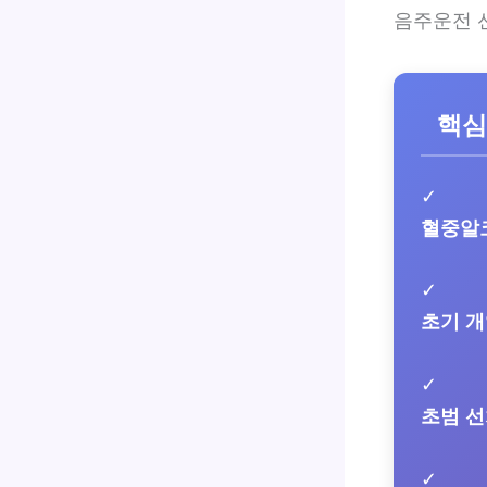
음주운전 
핵심
✓
혈중알
✓
초기 개
✓
초범 선
✓