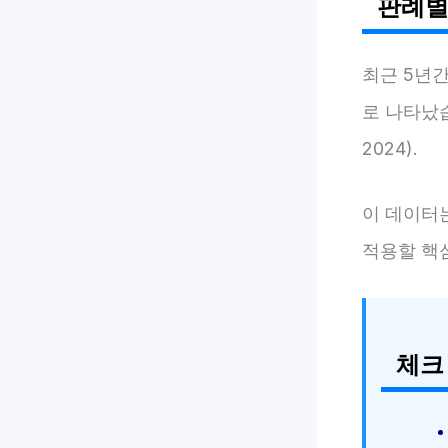
판례별
최근 5년
로 나타났
2024).
이 데이터
적용할 핵
체크