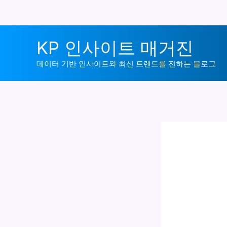
콘
KP 인사이트 매거진
텐
츠
데이터 기반 인사이트와 최신 트렌드를 전하는 블로그
로
건
너
뛰
기