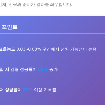
선처, 전략과 준비가 결과를 좌우합니다.
 포인트
코올농도
0.03~0.08% 구간에서 선처 가능성이 높음
입 시
감형 성공률이
30%
증가
처 성공률
이
70%
이상 기록됨