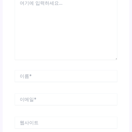
기
에
입
력
하
세
요...
이
름
*
이
메
일
*
웹
사
이