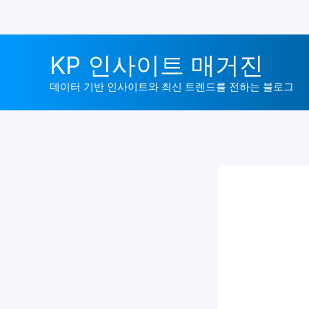
콘
KP 인사이트 매거진
텐
츠
데이터 기반 인사이트와 최신 트렌드를 전하는 블로그
로
건
너
뛰
기