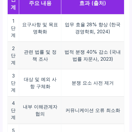
주요 내용
효과 (출처)
계
1
요구사항 및 목표
업무 효율 28% 향상 (한국
단
명확화
경영학회, 2024)
계
2
관련 법률 및 정
법적 분쟁 40% 감소 (국내
단
책 조사
법률 자문사, 2023)
계
3
대상 및 예외 사
단
분쟁 요소 사전 제거
항 구체화
계
4
내부 이해관계자
단
커뮤니케이션 오류 최소화
협의
계
5