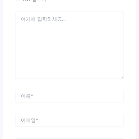
여
기
에
입
력
하
세
요...
이
름
*
이
메
일
*