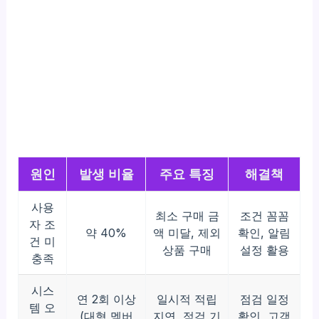
원인
발생 비율
주요 특징
해결책
사용
최소 구매 금
조건 꼼꼼
자 조
약 40%
액 미달, 제외
확인, 알림
건 미
상품 구매
설정 활용
충족
시스
연 2회 이상
일시적 적립
점검 일정
템 오
(대형 멤버
지연, 점검 기
확인, 고객