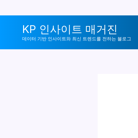
콘
KP 인사이트 매거진
텐
츠
데이터 기반 인사이트와 최신 트렌드를 전하는 블로그
로
건
너
뛰
기