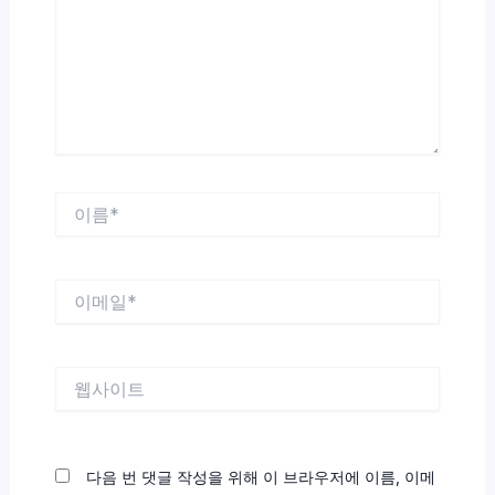
력
하
세
요...
이
름
*
이
메
일
*
웹
사
이
트
다음 번 댓글 작성을 위해 이 브라우저에 이름, 이메