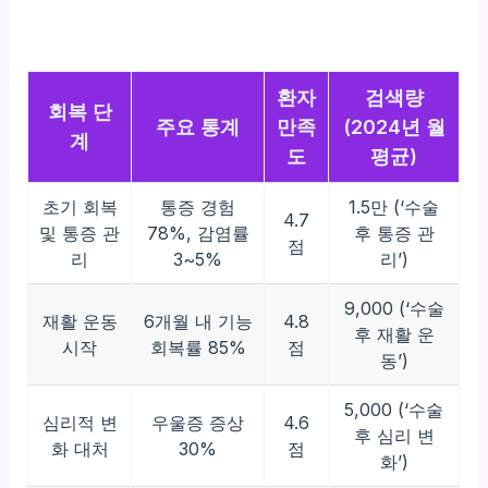
환자
검색량
회복 단
주요 통계
만족
(2024년 월
계
도
평균)
초기 회복
통증 경험
1.5만 (‘수술
4.7
및 통증 관
78%, 감염률
후 통증 관
점
리
3~5%
리’)
9,000 (‘수술
재활 운동
6개월 내 기능
4.8
후 재활 운
시작
회복률 85%
점
동’)
5,000 (‘수술
심리적 변
우울증 증상
4.6
후 심리 변
화 대처
30%
점
화’)