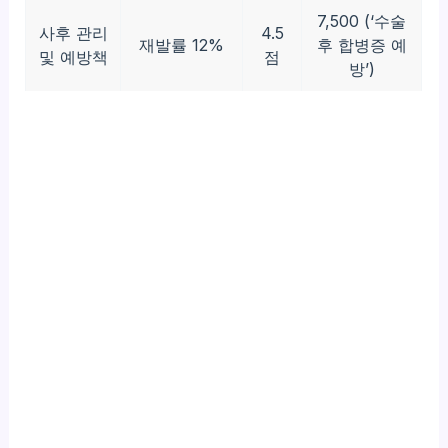
7,500 (‘수술
사후 관리
4.5
재발률 12%
후 합병증 예
및 예방책
점
방’)