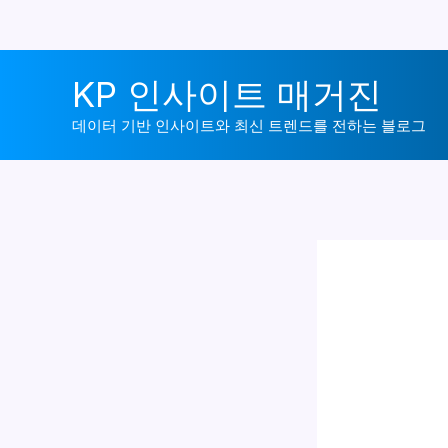
콘
KP 인사이트 매거진
텐
츠
데이터 기반 인사이트와 최신 트렌드를 전하는 블로그
로
건
너
뛰
기