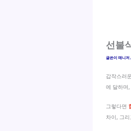
선불식
글쓴이
매니저
갑작스러운
에 달하며
그렇다면
차이, 그