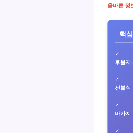
올바른 정
핵심
✓
후불제
✓
선불식
✓
바가지
✓