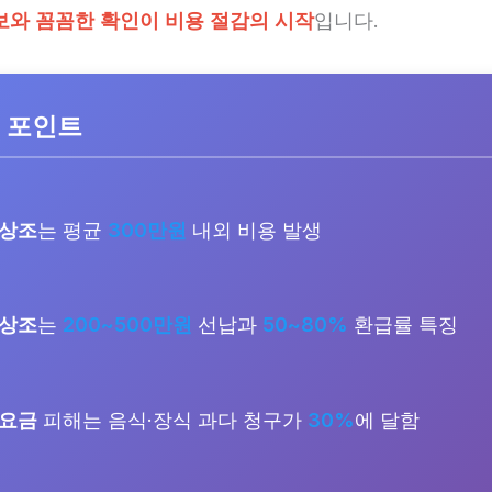
보와 꼼꼼한 확인이 비용 절감의 시작
입니다.
 포인트
 상조
는 평균
300만원
내외 비용 발생
 상조
는
200~500만원
선납과
50~80%
환급률 특징
 요금
피해는 음식·장식 과다 청구가
30%
에 달함