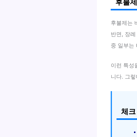
후불제
후불제는 
반면, 장례
중 일부는
이런 특성
니다. 그
체크