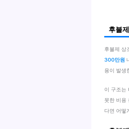
후불제
후불제 상
300만원
용이 발생
이 구조는
못한 비용
다면 어떻