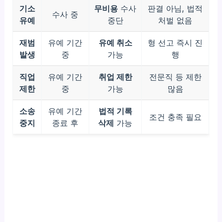
기소
무비용
수사
판결 아님, 법적
수사 중
유예
중단
처벌 없음
재범
유예 기간
유예 취소
형 선고 즉시 진
발생
중
가능
행
직업
유예 기간
취업 제한
전문직 등 제한
제한
중
가능
많음
소송
유예 기간
법적 기록
조건 충족 필요
중지
종료 후
삭제
가능