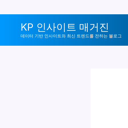
콘
KP 인사이트 매거진
텐
츠
데이터 기반 인사이트와 최신 트렌드를 전하는 블로그
로
건
너
뛰
기