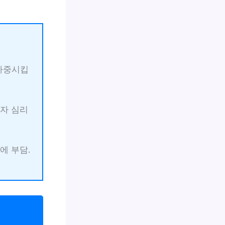
 가중시킵
투자 심리
에 부담.