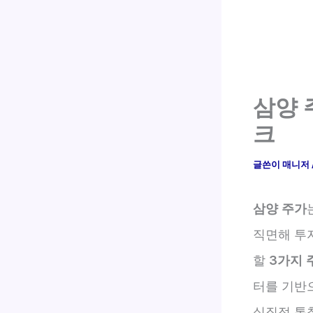
삼양 
크
글쓴이
매니저
삼양 주가
직면해 투
할
3가지 
터를 기반
실질적 통