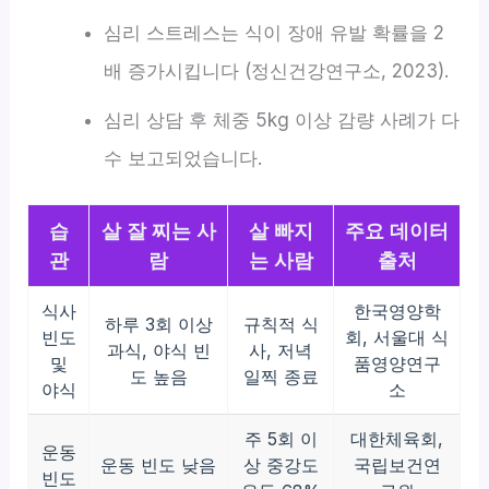
심리 스트레스는 식이 장애 유발 확률을 2
배 증가시킵니다 (정신건강연구소, 2023).
심리 상담 후 체중 5kg 이상 감량 사례가 다
수 보고되었습니다.
습
살 잘 찌는 사
살 빠지
주요 데이터
관
람
는 사람
출처
식사
한국영양학
하루 3회 이상
규칙적 식
빈도
회, 서울대 식
과식, 야식 빈
사, 저녁
및
품영양연구
도 높음
일찍 종료
야식
소
주 5회 이
대한체육회,
운동
운동 빈도 낮음
상 중강도
국립보건연
빈도