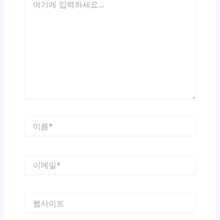
기
에
입
력
하
세
요...
이
름
*
이
메
일
*
웹
사
이