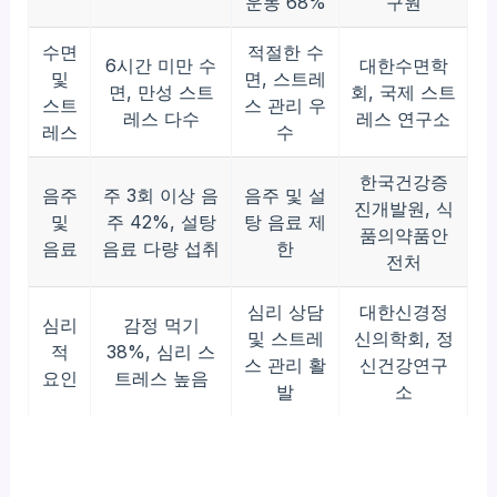
운동 68%
구원
수면
적절한 수
6시간 미만 수
대한수면학
및
면, 스트레
면, 만성 스트
회, 국제 스트
스트
스 관리 우
레스 다수
레스 연구소
레스
수
한국건강증
음주
주 3회 이상 음
음주 및 설
진개발원, 식
및
주 42%, 설탕
탕 음료 제
품의약품안
음료
음료 다량 섭취
한
전처
심리 상담
대한신경정
심리
감정 먹기
및 스트레
신의학회, 정
적
38%, 심리 스
스 관리 활
신건강연구
요인
트레스 높음
발
소