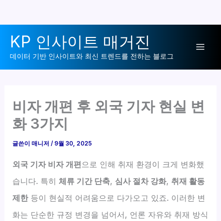
콘
KP 인사이트 매거진
텐
Mai
츠
데이터 기반 인사이트와 최신 트렌드를 전하는 블로그
로
Men
건
너
비자 개편 후 외국 기자 현실 변
뛰
화 3가지
기
글쓴이
매니저
/
9월 30, 2025
외국 기자 비자 개편
으로 인해 취재 환경이 크게 변화했
습니다. 특히
체류 기간 단축
,
심사 절차 강화
,
취재 활동
제한
등이 현실적 어려움으로 다가오고 있죠. 이러한 변
화는 단순한 규정 변경을 넘어서, 언론 자유와 취재 방식