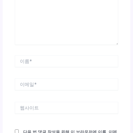
입
력
하
세
요...
이
름
*
이
메
일
*
웹
사
이
트
다음 번 댓글 작성을 위해 이 브라우저에 이름, 이메