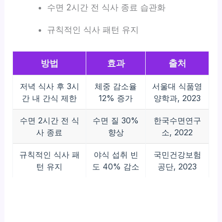
수면 2시간 전 식사 종료 습관화
규칙적인 식사 패턴 유지
방법
효과
출처
저녁 식사 후 3시
체중 감소율
서울대 식품영
간 내 간식 제한
12% 증가
양학과, 2023
수면 2시간 전 식
수면 질 30%
한국수면연구
사 종료
향상
소, 2022
규칙적인 식사 패
야식 섭취 빈
국민건강보험
턴 유지
도 40% 감소
공단, 2023