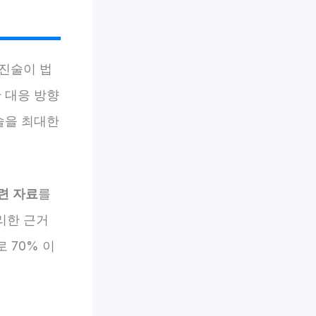
 진술이 법
 대응 방향
술을 최대한
련 자료
를
리한 근거
 70% 이