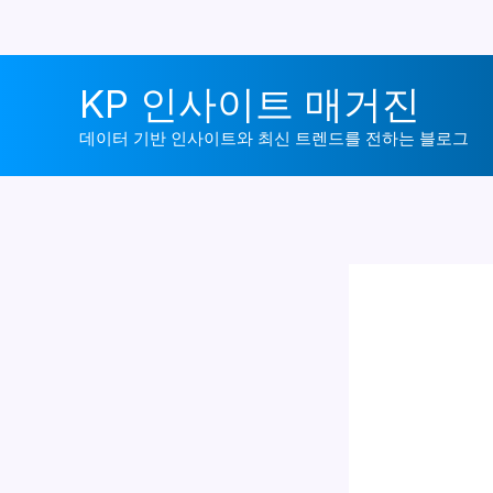
콘
KP 인사이트 매거진
텐
츠
데이터 기반 인사이트와 최신 트렌드를 전하는 블로그
로
건
너
뛰
기