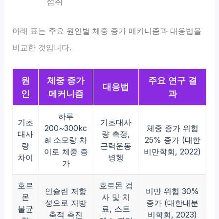
섭취
아래 표는 주요 원인별 체중 증가 메커니즘과 대응법을
비교한 것입니다.
원
체중 증가
주요 연구 결
대응법
인
메커니즘
과
하루
기초
기초대사
200~300kc
체중 증가 위험
대사
량 측정,
al 소모량 차
25% 증가 (대한
량
근력운동
이로 체중 증
비만학회, 2022)
차이
병행
가
호르
호르몬 검
인슐린 저항
비만 위험 30%
몬
사 및 치
성으로 지방
증가 (대한내분
불균
료, 스트
축적 촉진
비학회, 2023)