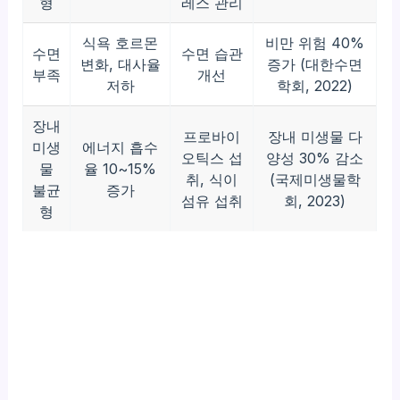
형
레스 관리
식욕 호르몬
비만 위험 40%
수면
수면 습관
변화, 대사율
증가 (대한수면
부족
개선
저하
학회, 2022)
장내
프로바이
장내 미생물 다
미생
에너지 흡수
오틱스 섭
양성 30% 감소
물
율 10~15%
취, 식이
(국제미생물학
불균
증가
섬유 섭취
회, 2023)
형