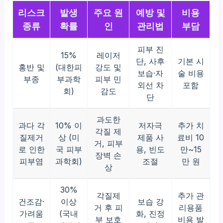
리스크
발생
주요 원
예방 및
비용
종류
확률
인
관리법
부담
피부 진
15%
레이저
단, 사후
기본 시
홍반 및
(대한피
강도 및
보습·자
술 비용
부종
부과학
피부 민
외선 차
포함
회)
감도
단
과도한
과다 각
10% 이
저자극
추가 치
각질 제
질제거
상 (미
제품 사
료비 10
거, 피부
로 인한
국 피부
용, 빈도
만~15
장벽 손
피부염
과학회)
조절
만 원
상
30%
각질제
추가 관
건조감·
이상
보습 강
거 후 피
리용품
가려움
(국내
화, 진정
부 보호
비용 발