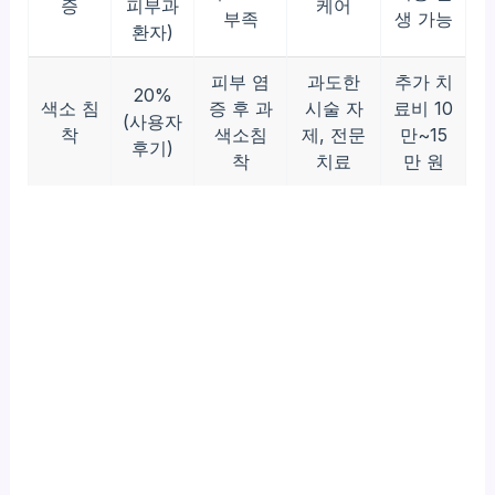
증
피부과
케어
부족
생 가능
환자)
피부 염
과도한
추가 치
20%
색소 침
증 후 과
시술 자
료비 10
(사용자
착
색소침
제, 전문
만~15
후기)
착
치료
만 원