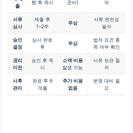
행 후 즉시
준비)
의
출
서류
제출 후
서류 완전성
무상
심사
1~2주
필수
승인
심사 완료
법적 요건 충
무상
결정
후
족 여부 확인
권리
승인 후 즉
소액 비용
서류 보관 철
이전
시
발생 가능
저
사후
완료 후 6
추가 비용
분쟁 대비 필
관리
개월
없음
요