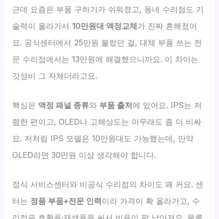
근데 요즘은 부품 구하기가 쉬워졌고, 동네 수리점도 기
술력이 올라가서
10만원대 액정교체
가 진짜 흔해졌어
요. 공식센터에서 25만원 불렀던 걸, 대체 부품 쓰는 전
문 수리점에서는 13만원에 해결했으니까요. 이 차이는
갓성비 그 자체더라고요.
핵심은
액정 패널 종류
와
부품 출처
에 있어요. IPS는 저
렴한 편이고, OLED나 고해상도는 아무래도 좀 더 비싸
요. 저처럼 IPS 모델은 10만원대도 가능했는데, 만약
OLED라면 30만원 이상 생각해야 합니다.
정식 서비스센터와 비공식 수리점의 차이도 꽤 커요. 센
터는
정품 부품+전문 인력
이라 가격이 확 올라가고, 수
리점은 호환품·재생품을 써서 비용이 팍 낮아져요. 물론