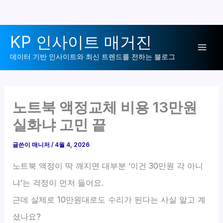
콘
KP 인사이트 매거진
텐
Mai
츠
데이터 기반 인사이트와 최신 트렌드를 전하는 블로그
로
Men
건
너
노트북 액정교체 비용 13만원
뛰
실화냐 고민 끝
기
글쓴이
매니저
/
4월 4, 2026
노트북 액정이 딱 깨지면 대부분 ‘이건 30만원 각 아니
냐’는 걱정이 먼저 들어요.
근데 실제로 10만원대로도 수리가 된다는 사실 알고 계
셨나요?