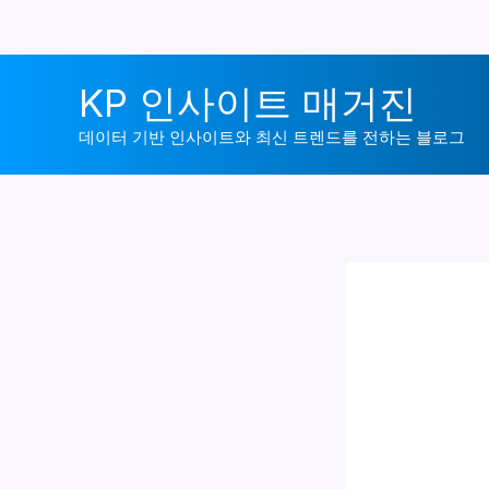
콘
KP 인사이트 매거진
텐
츠
데이터 기반 인사이트와 최신 트렌드를 전하는 블로그
로
건
너
뛰
기