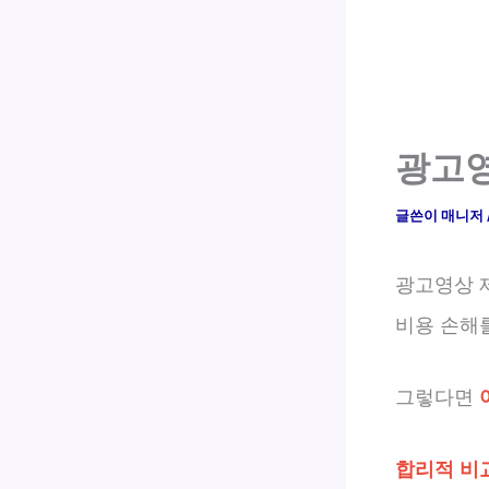
광고영
글쓴이
매니저
광고영상 
비용 손해를
그렇다면
합리적 비