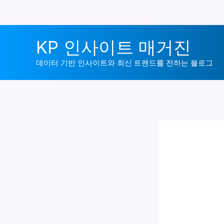
콘
KP 인사이트 매거진
텐
츠
데이터 기반 인사이트와 최신 트렌드를 전하는 블로그
로
건
너
뛰
기