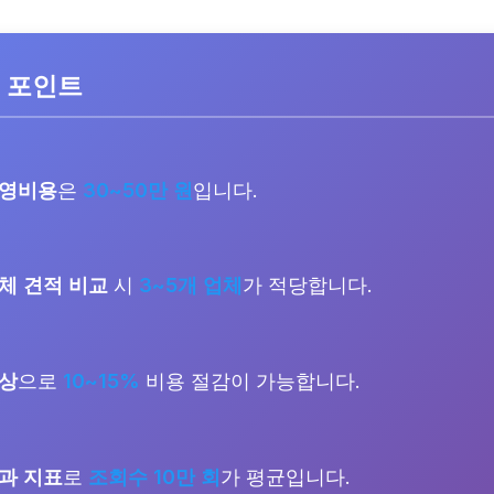
 포인트
촬영비용
은
30~50만 원
입니다.
체 견적 비교
시
3~5개 업체
가 적당합니다.
협상
으로
10~15%
비용 절감이 가능합니다.
과 지표
로
조회수 10만 회
가 평균입니다.