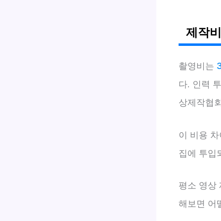
제작비
촬영비는
다. 인력 
상제작협회 
이 비용 
집에 투입
평소 영상 
해보면 어