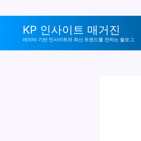
콘
KP 인사이트 매거진
텐
츠
데이터 기반 인사이트와 최신 트렌드를 전하는 블로그
로
건
너
뛰
기