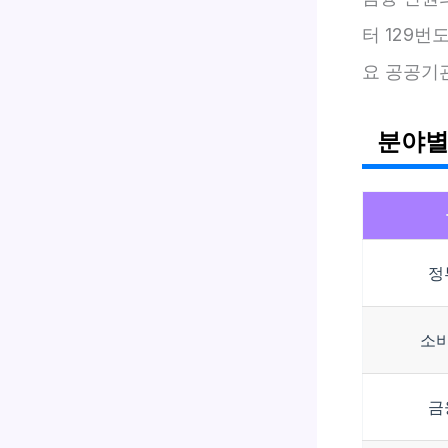
터 129번
요 공공기관
분야별
정
소
금