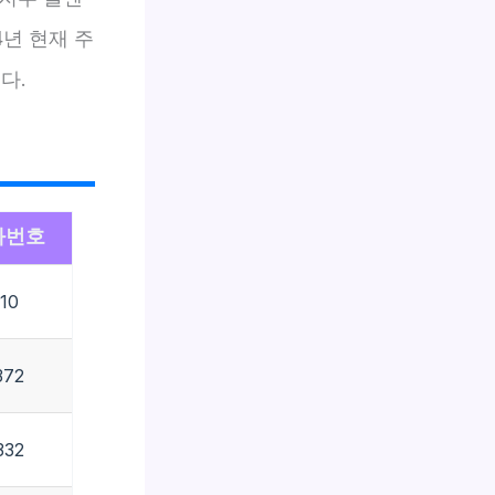
4년 현재 주
다.
화번호
110
372
332