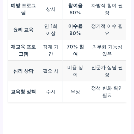
예방 프로그
참여율
자발적 참여 권
상시
램
60%
장
연 1회
이수율
정기적 이수 필
윤리 교육
이상
80%
요
재교육 프로
징계 기
70% 참
의무화 가능성
그램
간
여
있음
비용 상
전문가 상담 권
심리 상담
필요 시
이
장
정책 변화 확인
교육청 정책
수시
무상
필요