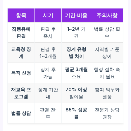
항목
시기
기간·비용
주의사항
집행유예
판결 후
1~2년
기
법률 상담 필
판결
즉시
간
수
교육청 징
판결 후
징계 유형
지역별 기준
계
1~3개월
별 차이
상이
징계 후
평균 3개월
행정 절차 숙
복직 신청
가능
소요
지 필요
재교육 프
징계 기간
70% 이상
참여 의무화
로그램
내
참여율
권장
판결 전·
85% 성공
전문가 상담
법률 상담
후
률
권장