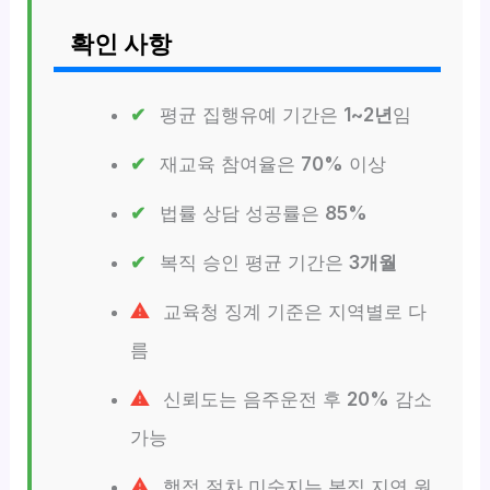
확인 사항
평균 집행유예 기간은
1~2년
임
재교육 참여율은
70%
이상
법률 상담 성공률은
85%
복직 승인 평균 기간은
3개월
교육청 징계 기준은 지역별로 다
름
신뢰도는 음주운전 후
20%
감소
가능
행정 절차 미숙지는 복직 지연 원