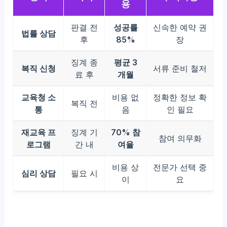
용
판결 전
성공률
신속한 예약 권
법률 상담
후
85%
장
징계 종
평균 3
복직 신청
서류 준비 철저
료 후
개월
교육청 소
비용 없
정확한 정보 확
복직 전
통
음
인 필요
재교육 프
징계 기
70% 참
참여 의무화
로그램
간 내
여율
비용 상
전문가 선택 중
심리 상담
필요 시
이
요