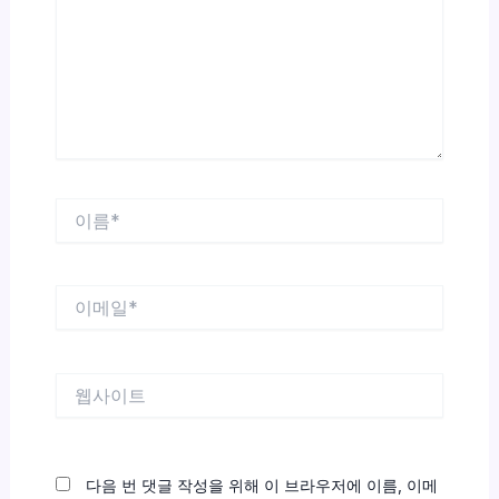
력
하
세
요...
이
름
*
이
메
일
*
웹
사
이
트
다음 번 댓글 작성을 위해 이 브라우저에 이름, 이메