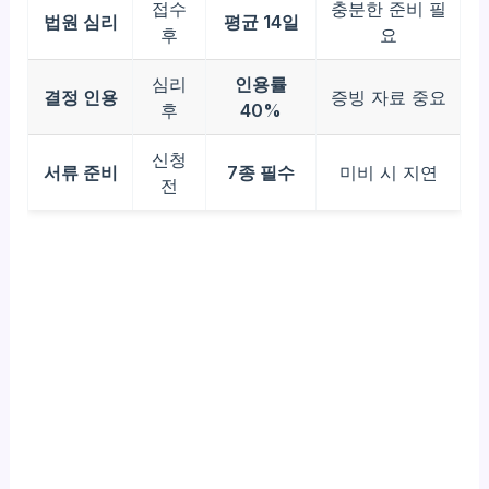
접수
충분한 준비 필
법원 심리
평균 14일
후
요
심리
인용률
결정 인용
증빙 자료 중요
후
40%
신청
서류 준비
7종 필수
미비 시 지연
전