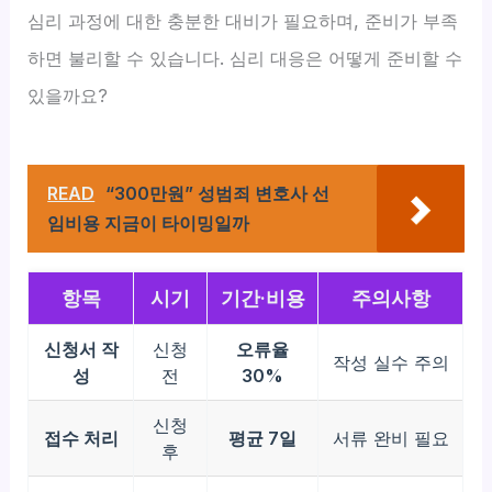
심리 과정에 대한 충분한 대비가 필요하며, 준비가 부족
하면 불리할 수 있습니다. 심리 대응은 어떻게 준비할 수
있을까요?
READ
“300만원” 성범죄 변호사 선
임비용 지금이 타이밍일까
항목
시기
기간·비용
주의사항
신청서 작
신청
오류율
작성 실수 주의
성
전
30%
신청
접수 처리
평균 7일
서류 완비 필요
후