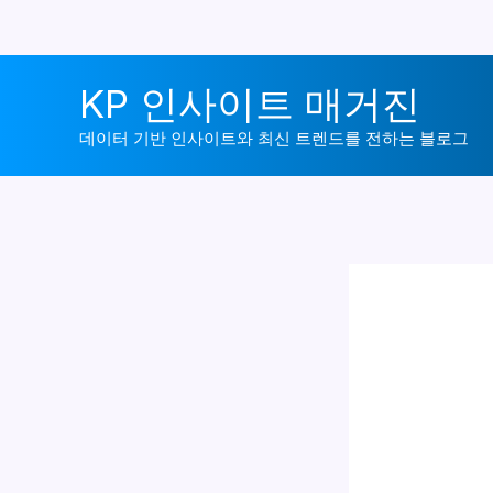
콘
KP 인사이트 매거진
텐
츠
데이터 기반 인사이트와 최신 트렌드를 전하는 블로그
로
건
너
뛰
기