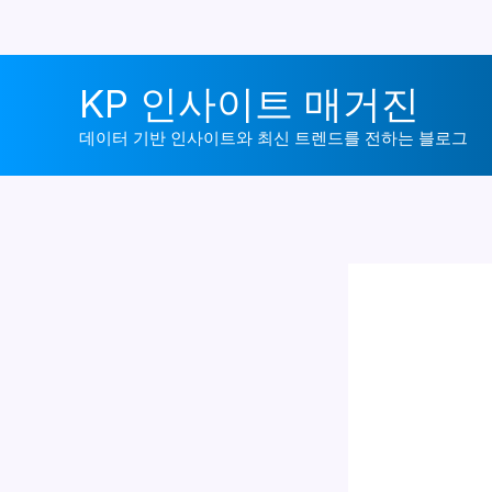
콘
KP 인사이트 매거진
텐
츠
데이터 기반 인사이트와 최신 트렌드를 전하는 블로그
로
건
너
뛰
기