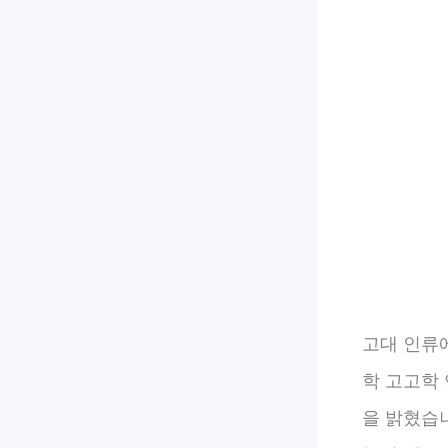
고대 인류
학 고고학
을 밝혔습니