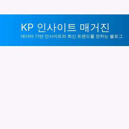
콘
KP 인사이트 매거진
텐
츠
데이터 기반 인사이트와 최신 트렌드를 전하는 블로그
로
건
너
뛰
기